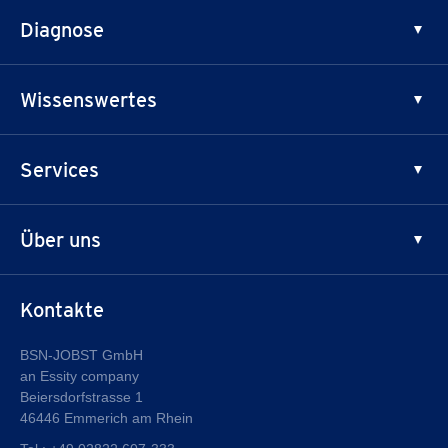
Medizinische Kompression
Diagnose
Unterstützende Kompression
Lipödem
Wissenswertes
Lymphödem
Krampfadern
Prinzipien der Kompression
Services
Besenreiser
Innovation & Qualität
Patienten
Über uns
Fachhandel
Sicherheitsinformationen
®
Warum JOBST
Kontakte
Qualität
Über Essity
BSN-JOBST GmbH
an Essity company
Karriere bei Essity
Beiersdorfstrasse 1
46446 Emmerich am Rhein