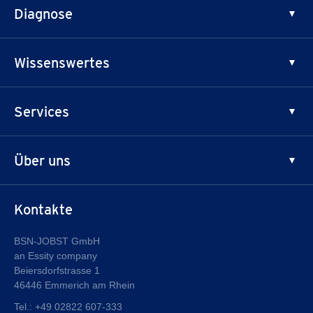
Diagnose
Unterstützende Kompression
Lipödem
Wissenswertes
Lymphödem
Krampfadern
Prinzipien der Kompression
Services
Besenreiser
Innovation & Qualität
Patienten
Über uns
Fachhandel
Sicherheitsinformationen
®
Warum JOBST
Kontakte
Qualität
Über Essity
BSN-JOBST GmbH
an Essity company
Karriere bei Essity
Beiersdorfstrasse 1
46446 Emmerich am Rhein
Tel.:
+49 02822 607-333