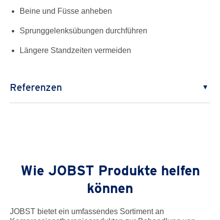
Beine und Füsse anheben
Sprunggelenksübungen durchführen
Längere Standzeiten vermeiden
Referenzen
Lymphoedema Framework. Best Practice for the
Management of Lymphoedema.
International consensus. London: MEP Ltd, 2006.
Wounds UK Best Practice Statement (2015)
Compression hosiery (2nd edn).
Wie JOBST Produkte helfen
London: Wounds UK. Available to download from:
können
www.wounds-uk.com
JOBST bietet ein umfassendes Sortiment an