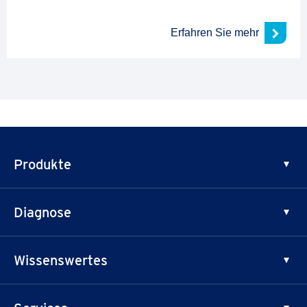
Erfahren Sie mehr
Produkte
Medizinische Kompression
Diagnose
Unterstützende Kompression
Lipödem
Wissenswertes
Lymphödem
Krampfadern
Prinzipien der Kompression
Besenreiser