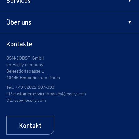
Services
Innovation & Qualität
Patienten
Über uns
Fachhandel
Sicherheitsinformationen
®
Warum JOBST
Kontakte
Qualität
Über Essity
BSN-JOBST GmbH
an Essity company
Karriere bei Essity
Beiersdorfstrasse 1
46446 Emmerich am Rhein
Tel.:
+49 02822 607-333
FR:
customerservice.hms.ch@essity.com
DE:
isse@essity.com
Kontakt